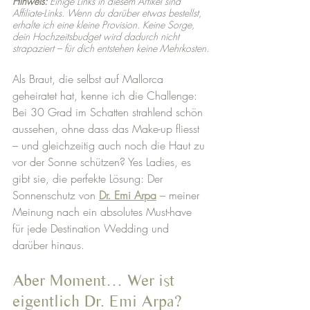
Hinweis:
 Einige Links in diesem Artikel sind 
Affiliate-Links. Wenn du darüber etwas bestellst, 
erhalte ich eine kleine Provision. Keine Sorge, 
dein Hochzeitsbudget wird dadurch nicht 
strapaziert – für dich entstehen keine Mehrkosten.
Als Braut, die selbst auf Mallorca 
geheiratet hat, kenne ich die Challenge: 
Bei 30 Grad im Schatten strahlend schön 
aussehen, ohne dass das Make-up fliesst 
– und gleichzeitig auch noch die Haut zu 
vor der Sonne schützen? Yes Ladies, es 
gibt sie, die perfekte Lösung: Der 
Sonnenschutz von 
Dr. Emi Arpa
 – meiner 
Meinung nach ein absolutes Must-have 
für jede Destination Wedding und 
darüber hinaus. 
Aber Moment… Wer ist 
eigentlich Dr. Emi Arpa?