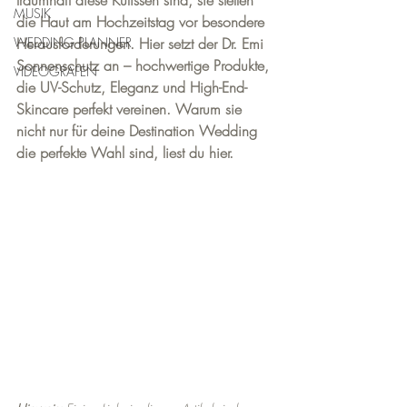
traumhaft diese Kulissen sind, sie stellen 
MUSIK
die Haut am Hochzeitstag vor besondere 
WEDDING PLANNER
Herausforderungen. Hier setzt der Dr. Emi 
Sonnenschutz an – hochwertige Produkte, 
VIDEOGRAFEN
die UV-Schutz, Eleganz und High-End-
Skincare perfekt vereinen. Warum sie 
nicht nur für deine Destination Wedding 
die perfekte Wahl sind, liest du hier. 