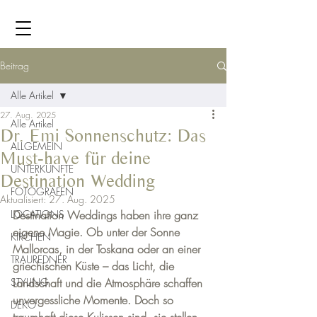
Beitrag
Alle Artikel
27. Aug. 2025
Alle Artikel
Dr. Emi Sonnenschutz: Das
ALLGEMEIN
Must-have für deine
UNTERKÜNFTE
Destination Wedding
FOTOGRAFEN
Aktualisiert:
27. Aug. 2025
LOCATIONS
Destination Weddings haben ihre ganz 
eigene Magie. Ob unter der Sonne 
KIRCHEN
Mallorcas, in der Toskana oder an einer 
TRAUREDNER
griechischen Küste – das Licht, die 
STYLING
Landschaft und die Atmosphäre schaffen 
unvergessliche Momente. Doch so 
DEKO