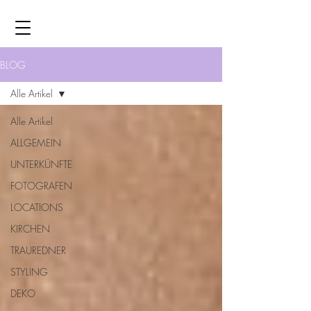
BLOG
Alle Artikel
Alle Artikel
ALLGEMEIN
UNTERKÜNFTE
FOTOGRAFEN
LOCATIONS
KIRCHEN
TRAUREDNER
STYLING
DEKO